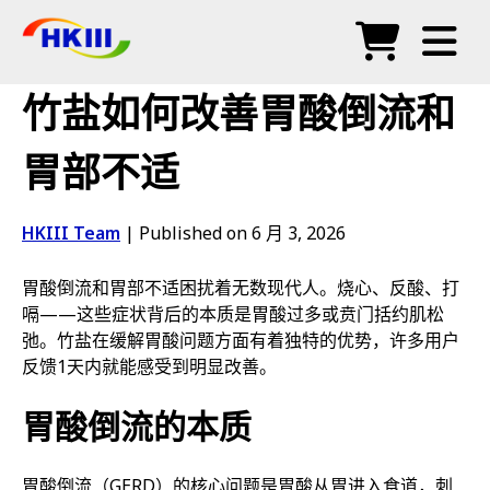
产品
竹盐如何改善胃酸倒流和
常见问题
胃部不适
博客
HKIII Team
|
Published on 6 月 3, 2026
授权代理
胃酸倒流和胃部不适困扰着无数现代人。烧心、反酸、打
商店
嗝——这些症状背后的本质是胃酸过多或贲门括约肌松
弛。竹盐在缓解胃酸问题方面有着独特的优势，许多用户
反馈1天内就能感受到明显改善。
胃酸倒流的本质
胃酸倒流（GERD）的核心问题是胃酸从胃进入食道，刺