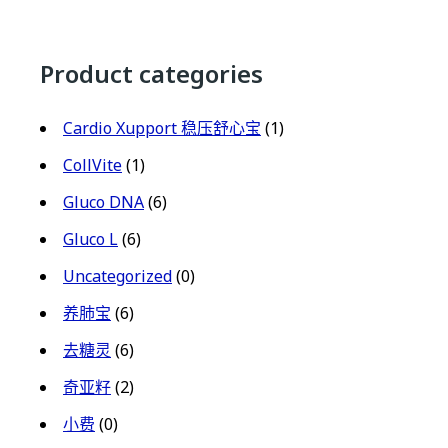
Product categories
Cardio Xupport 稳压舒心宝
(1)
CollVite
(1)
Gluco DNA
(6)
Gluco L
(6)
Uncategorized
(0)
养肺宝
(6)
去糖灵
(6)
奇亚籽
(2)
小费
(0)