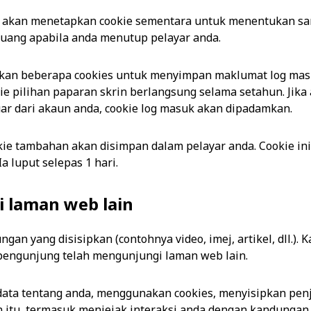
i akan menetapkan cookie sementara untuk menentukan sam
buang apabila anda menutup pelayar anda.
kan beberapa cookies untuk menyimpan maklumat log masu
ie pilihan paparan skrin berlangsung selama setahun. Jika
uar dari akaun anda, cookie log masuk akan dipadamkan.
okie tambahan akan disimpan dalam pelayar anda. Cookie in
a luput selepas 1 hari.
i laman web lain
an yang disisipkan (contohnya video, imej, artikel, dll.).
 pengunjung telah mengunjungi laman web lain.
ta tentang anda, menggunakan cookies, menyisipkan penj
n itu, termasuk menjejak interaksi anda dengan kandungan