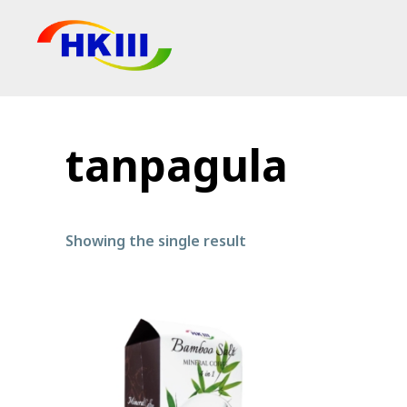
Produk
Soalan Lazim
tanpagula
Blog
Agen Sah
Showing the single result
Kedai