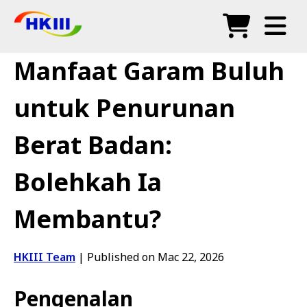
Produk
Manfaat Garam Buluh
Soalan Lazim
untuk Penurunan
Blog
Berat Badan:
Agen Sah
Bolehkah Ia
Kedai
Membantu?
HKIII Team
|
Published on Mac 22, 2026
Pengenalan