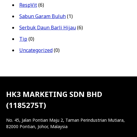
RespVit
(6)
Sabun Garam Buluh
(1)
Serbuk Daun Barli Hijau
(6)
Tip
(0)
Uncategorized
(0)
HK3 MARKETING SDN BHD
(1185275T)
No. 45, Jalan Pontian Maju 2, Taman Perindustrian Mutiara,
82000 Pontian, Johor, Malaysia