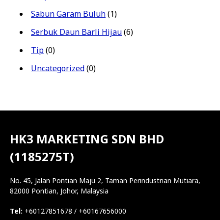
Sabun Garam Buluh
(1)
Serbuk Daun Barli Hijau
(6)
Tip
(0)
Uncategorized
(0)
HK3 MARKETING SDN BHD
(1185275T)
No. 45, Jalan Pontian Maju 2, Taman Perindustrian Mutiara,
82000 Pontian, Johor, Malaysia
Tel:
+60127851678 / +60167656000