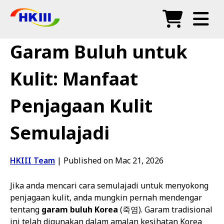
Produk
Garam Buluh untuk
Soalan Lazim
Kulit: Manfaat
Blog
Penjagaan Kulit
Agen Sah
Semulajadi
Kedai
HKIII Team
|
Published on Mac 21, 2026
Jika anda mencari cara semulajadi untuk menyokong
penjagaan kulit, anda mungkin pernah mendengar
tentang
garam buluh Korea
(죽염). Garam tradisional
ini telah digunakan dalam amalan kesihatan Korea