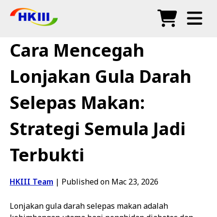
Produk
Cara Mencegah
Soalan Lazim
Lonjakan Gula Darah
Blog
Selepas Makan:
Agen Sah
Strategi Semula Jadi
Kedai
Terbukti
HKIII Team
|
Published on Mac 23, 2026
Lonjakan gula darah selepas makan adalah