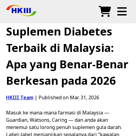
Produk
Suplemen Diabetes
Soalan Lazim
Terbaik di Malaysia:
Blog
Apa yang Benar-Benar
Agen Sah
Berkesan pada 2026
Kedai
HKIII Team
|
Published on Mac 31, 2026
Masuk ke mana-mana farmasi di Malaysia —
Guardian, Watsons, Caring — dan anda akan
menemui satu lorong penuh suplemen gula darah.
Label-label menjanjikan segalanya dari “kawalan