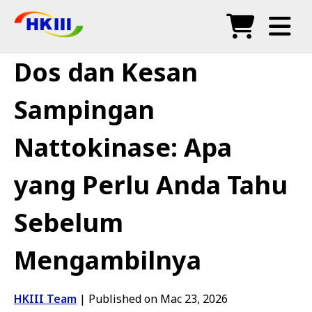
Produk
Dos dan Kesan
Soalan Lazim
Sampingan
Blog
Nattokinase: Apa
Agen Sah
yang Perlu Anda Tahu
Kedai
Sebelum
Mengambilnya
HKIII Team
|
Published on Mac 23, 2026