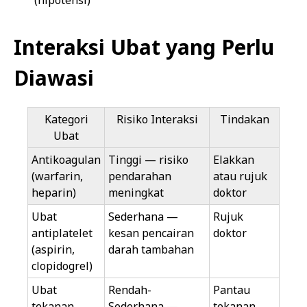
(hipotensi)
Interaksi Ubat yang Perlu
Diawasi
Kategori
Risiko Interaksi
Tindakan
Ubat
Antikoagulan
Tinggi — risiko
Elakkan
(warfarin,
pendarahan
atau rujuk
heparin)
meningkat
doktor
Ubat
Sederhana —
Rujuk
antiplatelet
kesan pencairan
doktor
(aspirin,
darah tambahan
clopidogrel)
Ubat
Rendah-
Pantau
tekanan
Sederhana —
tekanan