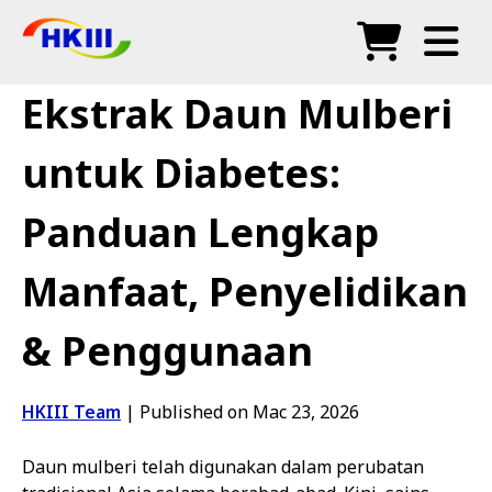
Produk
Ekstrak Daun Mulberi
Soalan Lazim
untuk Diabetes:
Blog
Panduan Lengkap
Agen Sah
Manfaat, Penyelidikan
Kedai
& Penggunaan
HKIII Team
|
Published on Mac 23, 2026
Daun mulberi telah digunakan dalam perubatan