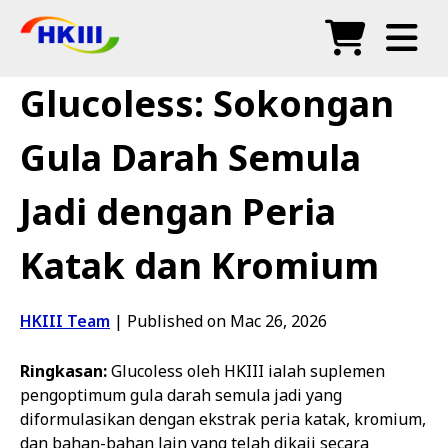
Produk
Glucoless: Sokongan
Soalan Lazim
Gula Darah Semula
Blog
Jadi dengan Peria
Agen Sah
Katak dan Kromium
Kedai
HKIII Team
|
Published on Mac 26, 2026
Ringkasan:
Glucoless oleh HKIII ialah suplemen
pengoptimum gula darah semula jadi yang
diformulasikan dengan ekstrak peria katak, kromium,
dan bahan-bahan lain yang telah dikaji secara