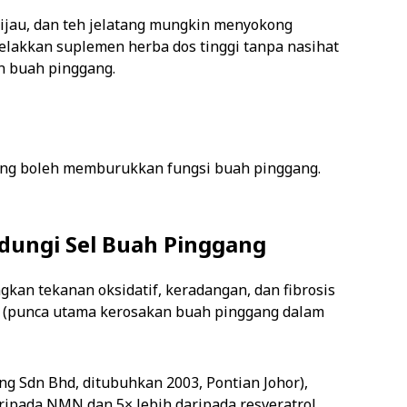
ijau, dan teh jelatang mungkin menyokong
lakkan suplemen herba dos tinggi tanpa nasihat
 buah pinggang.
ang boleh memburukkan fungsi buah pinggang.
ndungi Sel Buah Pinggang
an tekanan oksidatif, keradangan, dan fibrosis
i (punca utama kerosakan buah pinggang dalam
ng Sdn Bhd, ditubuhkan 2003, Pontian Johor),
ipada NMN dan 5× lebih daripada resveratrol