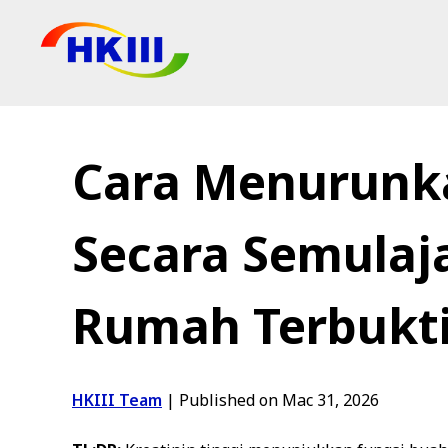
Produk
Soalan Lazim
Cara Menurunka
Blog
Agen Sah
Secara Semulaja
Kedai
Rumah Terbukt
HKIII Team
|
Published on Mac 31, 2026