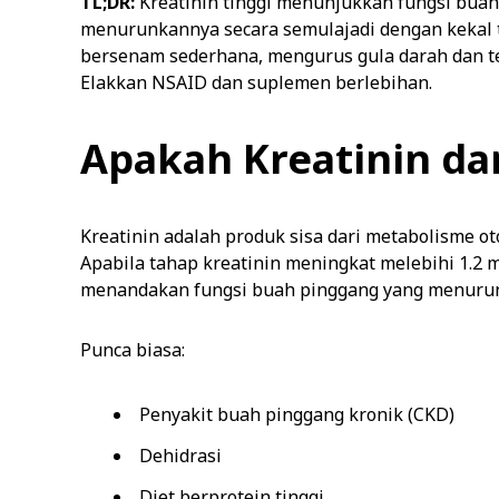
TL;DR:
Kreatinin tinggi menunjukkan fungsi bua
menurunkannya secara semulajadi dengan kekal 
bersenam sederhana, mengurus gula darah dan t
Elakkan NSAID dan suplemen berlebihan.
Apakah Kreatinin da
Kreatinin adalah produk sisa dari metabolisme o
Apabila tahap kreatinin meningkat melebihi 1.2 mg
menandakan fungsi buah pinggang yang menuru
Punca biasa:
Penyakit buah pinggang kronik (CKD)
Dehidrasi
Diet berprotein tinggi