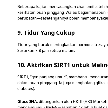
Beberapa kajian mencadangkan chamomile, teh h
kesihatan buah pinggang. Walau bagaimanapun, e
perubatan—sesetengahnya boleh membahayakan
9. Tidur Yang Cukup
Tidur yang buruk meningkatkan hormon stres, y
Sasarkan 7-8 jam setiap malam.
10. Aktifkan SIRT1 untuk Meli
SIRT1, “gen panjang umur”, membantu mengurangk
dalam buah pinggang. Ia juga menghalang glikas
diabetes).
GlucoDNA
, dibangunkan oleh HKIII (HK3 Marketi
mengandungi KPMF-8—sebatian 4× lebih kuat dar