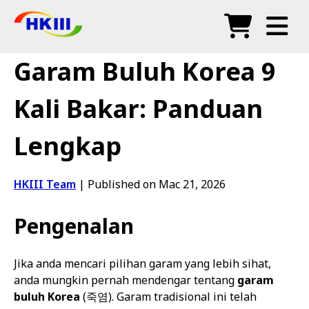
Produk
Garam Buluh Korea 9
Soalan Lazim
Kali Bakar: Panduan
Blog
Lengkap
Agen Sah
Kedai
HKIII Team
|
Published on Mac 21, 2026
Pengenalan
Jika anda mencari pilihan garam yang lebih sihat,
anda mungkin pernah mendengar tentang
garam
buluh Korea
(죽염). Garam tradisional ini telah