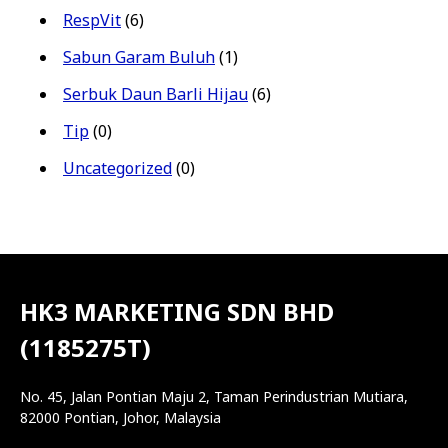
RespVit
(6)
Sabun Garam Buluh
(1)
Serbuk Daun Barli Hijau
(6)
Tip
(0)
Uncategorized
(0)
HK3 MARKETING SDN BHD
(1185275T)
No. 45, Jalan Pontian Maju 2, Taman Perindustrian Mutiara,
82000 Pontian, Johor, Malaysia