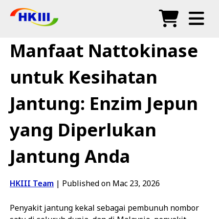
Produk
Manfaat Nattokinase
Soalan Lazim
untuk Kesihatan
Blog
Jantung: Enzim Jepun
Agen Sah
yang Diperlukan
Kedai
Jantung Anda
HKIII Team
|
Published on Mac 23, 2026
Penyakit jantung kekal sebagai pembunuh nombor