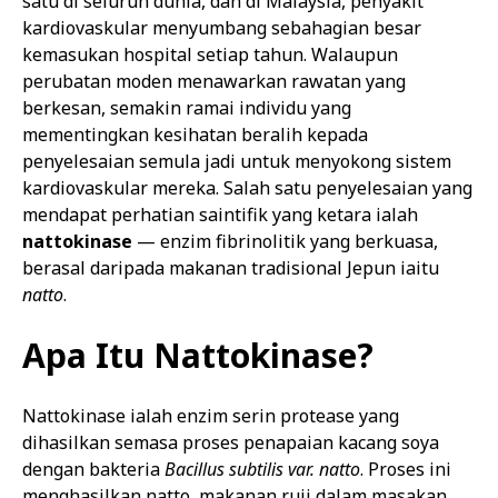
satu di seluruh dunia, dan di Malaysia, penyakit
kardiovaskular menyumbang sebahagian besar
kemasukan hospital setiap tahun. Walaupun
perubatan moden menawarkan rawatan yang
berkesan, semakin ramai individu yang
mementingkan kesihatan beralih kepada
penyelesaian semula jadi untuk menyokong sistem
kardiovaskular mereka. Salah satu penyelesaian yang
mendapat perhatian saintifik yang ketara ialah
nattokinase
— enzim fibrinolitik yang berkuasa,
berasal daripada makanan tradisional Jepun iaitu
natto
.
Apa Itu Nattokinase?
Nattokinase ialah enzim serin protease yang
dihasilkan semasa proses penapaian kacang soya
dengan bakteria
Bacillus subtilis var. natto
. Proses ini
menghasilkan natto, makanan ruji dalam masakan