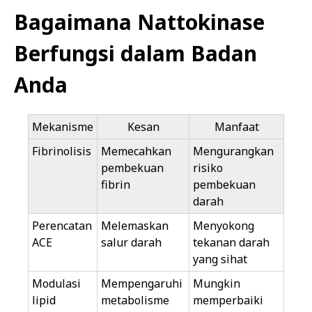
Bagaimana Nattokinase
Berfungsi dalam Badan
Anda
Mekanisme
Kesan
Manfaat
Fibrinolisis
Memecahkan
Mengurangkan
pembekuan
risiko
fibrin
pembekuan
darah
Perencatan
Melemaskan
Menyokong
ACE
salur darah
tekanan darah
yang sihat
Modulasi
Mempengaruhi
Mungkin
lipid
metabolisme
memperbaiki