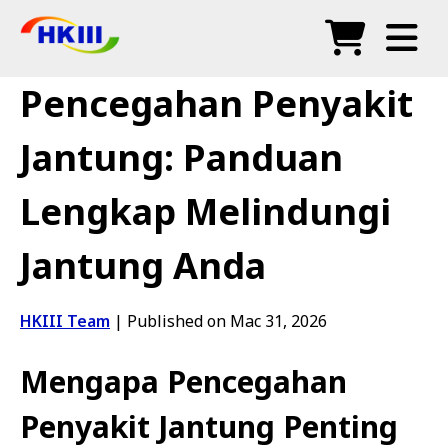
Produk
Pencegahan Penyakit
Soalan Lazim
Jantung: Panduan
Blog
Lengkap Melindungi
Agen Sah
Jantung Anda
Kedai
HKIII Team
|
Published on Mac 31, 2026
Mengapa Pencegahan
Penyakit Jantung Penting