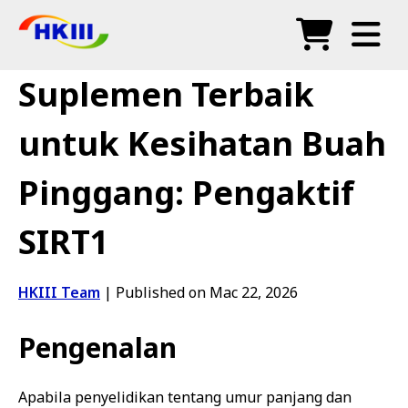
Produk
Suplemen Terbaik
Soalan Lazim
untuk Kesihatan Buah
Blog
Pinggang: Pengaktif
Agen Sah
SIRT1
Kedai
HKIII Team
|
Published on Mac 22, 2026
Pengenalan
Apabila penyelidikan tentang umur panjang dan