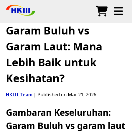
Produk
Garam Buluh vs
Soalan Lazim
Garam Laut: Mana
Blog
Lebih Baik untuk
Agen Sah
Kesihatan?
Kedai
HKIII Team
|
Published on Mac 21, 2026
Gambaran Keseluruhan:
Garam Buluh vs garam laut