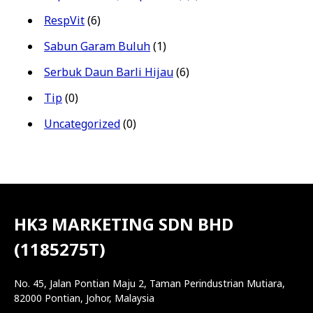
RespVit
(6)
Sabun Garam Buluh
(1)
Serbuk Daun Barli Hijau
(6)
Tip
(0)
Uncategorized
(0)
HK3 MARKETING SDN BHD
(1185275T)
No. 45, Jalan Pontian Maju 2, Taman Perindustrian Mutiara,
82000 Pontian, Johor, Malaysia