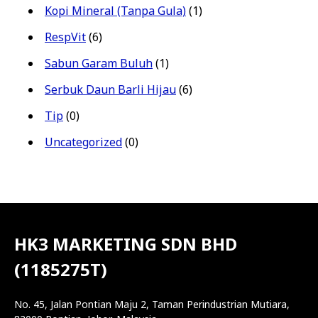
Kopi Mineral (Tanpa Gula)
(1)
RespVit
(6)
Sabun Garam Buluh
(1)
Serbuk Daun Barli Hijau
(6)
Tip
(0)
Uncategorized
(0)
HK3 MARKETING SDN BHD
(1185275T)
No. 45, Jalan Pontian Maju 2, Taman Perindustrian Mutiara,