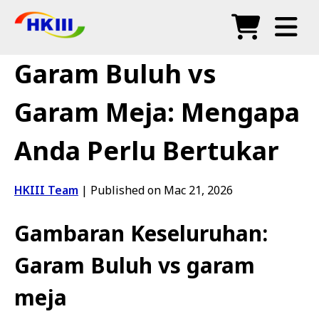
Produk
Garam Buluh vs
Soalan Lazim
Garam Meja: Mengapa
Blog
Anda Perlu Bertukar
Agen Sah
Kedai
HKIII Team
|
Published on Mac 21, 2026
Gambaran Keseluruhan:
Garam Buluh vs garam
meja