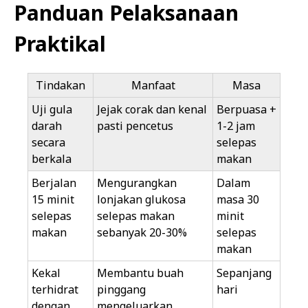
Panduan Pelaksanaan
Praktikal
Tindakan
Manfaat
Masa
Uji gula
Jejak corak dan kenal
Berpuasa +
darah
pasti pencetus
1-2 jam
secara
selepas
berkala
makan
Berjalan
Mengurangkan
Dalam
15 minit
lonjakan glukosa
masa 30
selepas
selepas makan
minit
makan
sebanyak 20-30%
selepas
makan
Kekal
Membantu buah
Sepanjang
terhidrat
pinggang
hari
dengan
mengeluarkan