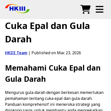
Produk
Cuka Epal dan Gula
Soalan Lazim
Darah
Blog
HKIII Team
|
Published on Mac 23, 2026
Agen Sah
Memahami Cuka Epal dan
Kedai
Gula Darah
Mengurus gula darah dengan berkesan memerlukan
pemahaman tentang cuka epal dan gula darah.
Panduan komprehensif ini meneroka strategi yang
disokong sains untuk membantu anda mengekalkan