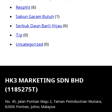
RespVit
(6)
Sabun Garam Buluh
(1)
Serbuk Daun Barli Hijau
(6)
Tip
(0)
Uncategorized
(0)
HK3 MARKETING SDN BHD
(1185275T)
No. 45, Jalan Pontian Maju 2, Taman Perindustrian Mutiara,
82000 Pontian, Johor, Malaysia