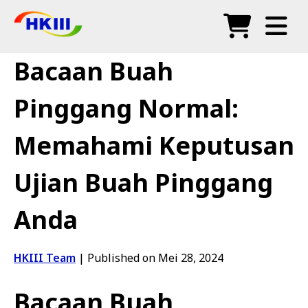
Produk
Bacaan Buah
Soalan Lazim
Pinggang Normal:
Blog
Memahami Keputusan
Agen Sah
Ujian Buah Pinggang
Kedai
Anda
HKIII Team
|
Published on Mei 28, 2024
Bacaan Buah