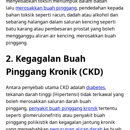
menyebabkan toksin menumpuk dalam badan
lalu
merosakkan buah pinggang
, pendedahan kepada
bahan toksik seperti racun, dadah atau alkohol dan
sebarang halangan dalam saluran kencing seperti
batu karang atau pembesaran prostat yang boleh
mengganggu aliran air kencing, merosakkan buah
pinggang.
2. Kegagalan Buah
Pinggang Kronik (CKD)
Antara penyebab utama CKD adalah
diabetes
,
tekanan darah tinggi (Hipertensi) tidak terkawal yang
boleh merosakkan saluran darah buah
pinggang,
penyakit buah pinggang kronik
tertentu
seperti glomerulonefritis atau penyakit buah
pinggang polikistik dan kegagalan jantung kronik
yang menyebabkan
penurunan aliran darah
ke buah