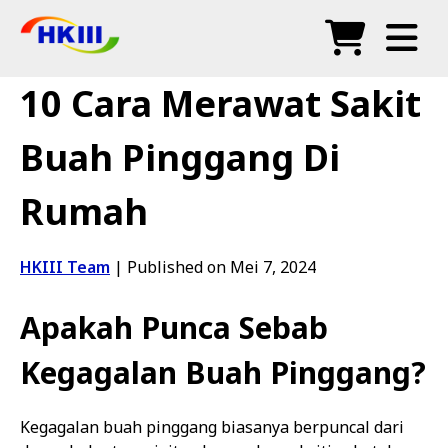
Produk
10 Cara Merawat Sakit
Soalan Lazim
Buah Pinggang Di
Blog
Rumah
Agen Sah
Kedai
HKIII Team
|
Published on Mei 7, 2024
Apakah Punca Sebab
Kegagalan Buah Pinggang?
Kegagalan buah pinggang biasanya berpuncal dari