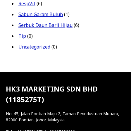
RespVit
(6)
Sabun Garam Buluh
(1)
Serbuk Daun Barli Hijau
(6)
Tip
(0)
Uncategorized
(0)
HK3 MARKETING SDN BHD
(1185275T)
No. 45, Jalan Pontian Maju 2, Taman Perindustrian Mutiara,
82000 Pontian, Johor, Malaysia