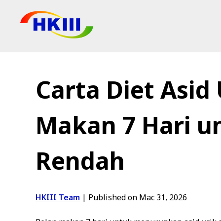
Produk
Soalan Lazim
Carta Diet Asid 
Blog
Agen Sah
Makan 7 Hari u
Kedai
Rendah
HKIII Team
|
Published on Mac 31, 2026