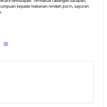
secara semulajadi. Termasuk cadangan sarapan,
tumpuan kepada makanan rendah purin, sayuran
s.