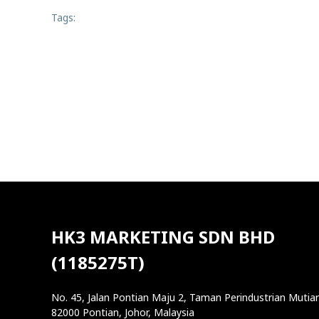
Tags:
HK3 MARKETING SDN BHD
(1185275T)
No. 45, Jalan Pontian Maju 2, Taman Perindustrian Mutiar
82000 Pontian, Johor, Malaysia