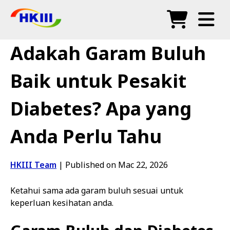
Produk
Adakah Garam Buluh
Soalan Lazim
Baik untuk Pesakit
Blog
Diabetes? Apa yang
Agen Sah
Anda Perlu Tahu
Kedai
HKIII Team
|
Published on Mac 22, 2026
Ketahui sama ada garam buluh sesuai untuk
keperluan kesihatan anda.