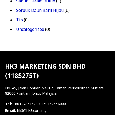
Sabun Garam Buluh
(1)
Serbuk Daun Barli Hijau
(6)
Tip
(0)
Uncategorized
(0)
HK3 MARKETING SDN BHD
(1185275T)
No. 45, Jalan Pontian Maju 2, Taman Perindustrian Mutiara,
82000 Pontian, Johor, Malaysia
Tel:
+60127851678 / +60167656000
Email:
hk3@hk3.com.my