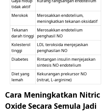
Gaya hidup
Kurang rangsangan endotelium
tidak aktif
Merokok
Merosakkan endotelium,
meningkatkan tekanan oksidatif
Tekanan
Merosakkan endotelium
darah tinggi
penghasil NO
Kolesterol
LDL teroksida menjejaskan
tinggi
penghasilan NO
Diabetes
Rintangan insulin menjejaskan
sintesis NO endotelium
Diet yang
Kekurangan prekursor NO
lemah
(nitrat, L-arginine)
Cara Meningkatkan Nitric
Oxide Secara Semula Jadi