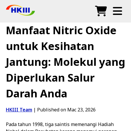
Produk
Manfaat Nitric Oxide
Soalan Lazim
untuk Kesihatan
Blog
Jantung: Molekul yang
Agen Sah
Diperlukan Salur
Kedai
Darah Anda
HKIII Team
|
Published on Mac 23, 2026
Pada tahun 1998, tiga saintis memenangi Hadiah