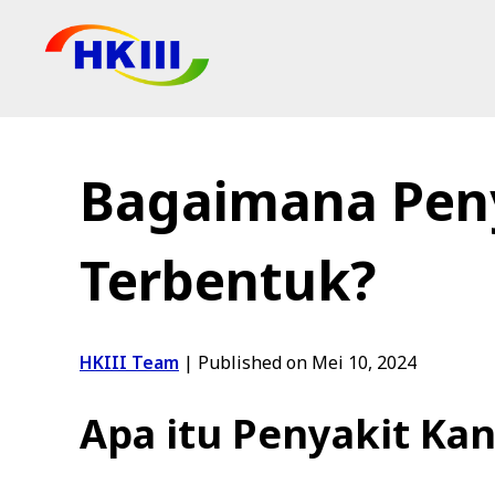
Produk
Soalan Lazim
Bagaimana Peny
Blog
Agen Sah
Terbentuk?
Kedai
HKIII Team
|
Published on Mei 10, 2024
Apa itu Penyakit Ka