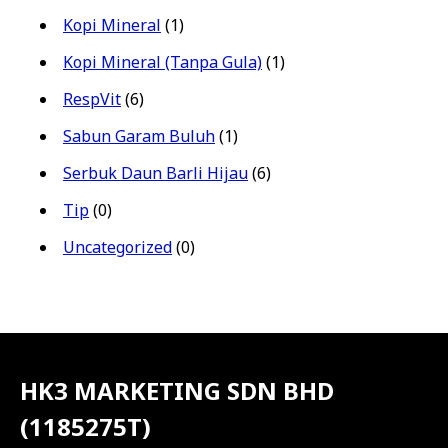
Kopi Mineral
(1)
Kopi Mineral (Tanpa Gula)
(1)
RespVit
(6)
Sabun Garam Buluh
(1)
Serbuk Daun Barli Hijau
(6)
Tip
(0)
Uncategorized
(0)
HK3 MARKETING SDN BHD
(1185275T)