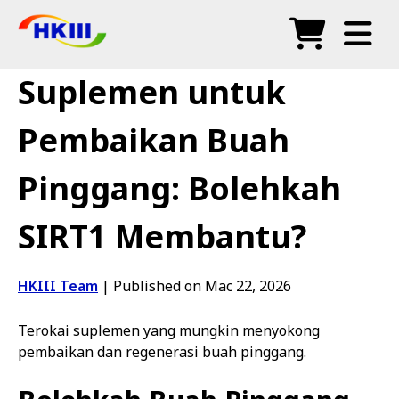
Produk
Suplemen untuk
Soalan Lazim
Pembaikan Buah
Blog
Pinggang: Bolehkah
Agen Sah
SIRT1 Membantu?
Kedai
HKIII Team
|
Published on Mac 22, 2026
Terokai suplemen yang mungkin menyokong
pembaikan dan regenerasi buah pinggang.