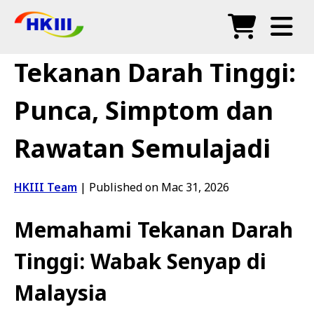
Produk
Tekanan Darah Tinggi:
Soalan Lazim
Punca, Simptom dan
Blog
Rawatan Semulajadi
Agen Sah
Kedai
HKIII Team
|
Published on Mac 31, 2026
Memahami Tekanan Darah
Tinggi: Wabak Senyap di
Malaysia