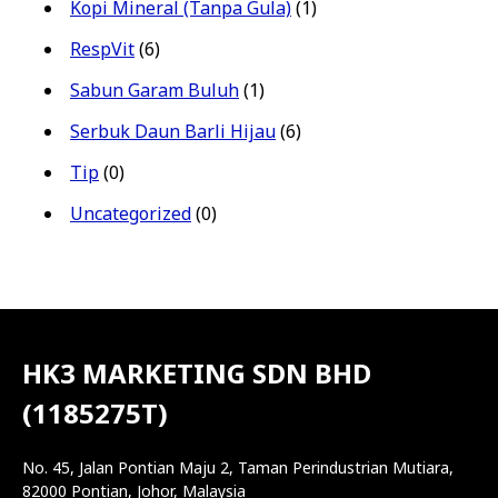
Kopi Mineral (Tanpa Gula)
(1)
RespVit
(6)
Sabun Garam Buluh
(1)
Serbuk Daun Barli Hijau
(6)
Tip
(0)
Uncategorized
(0)
HK3 MARKETING SDN BHD
(1185275T)
No. 45, Jalan Pontian Maju 2, Taman Perindustrian Mutiara,
82000 Pontian, Johor, Malaysia